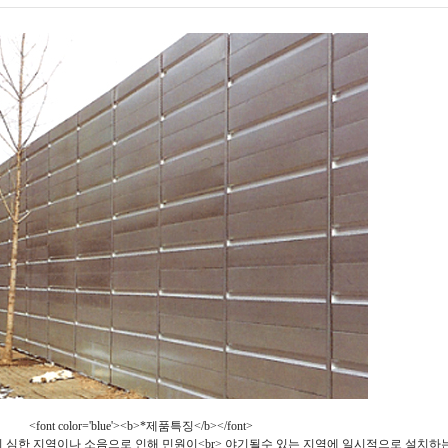
<font color='blue'><b>*제품특징</b></font>
심한 지역이나 소음으로 인해 민원이<br> 야기될수 있는 지역에 일시적으로 설치하