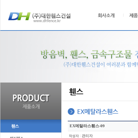
EX메탈라스휀스-09
:
관리자
작성자