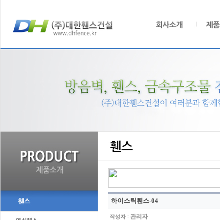
하이스틱휀스-04
:
관리자
작성자