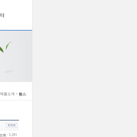
> 제품소개 >
휀스
: 5,281
조회