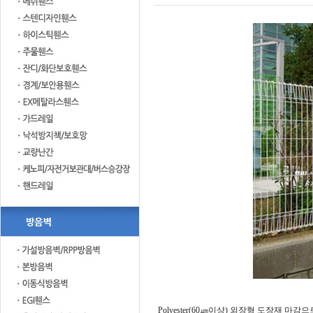
Polyester(60㎛이상) 외장형 도장재