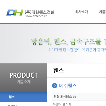
원형메쉬휀스-09
:
관리자
작성자