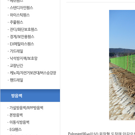
Polyester(60㎛이상) 외장형 도장재