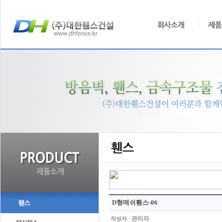
D형메쉬휀스-06
:
관리자
작성자