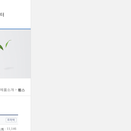
> 제품소개 >
휀스
: 11,146
조회