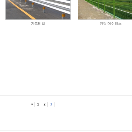
가드레일
원형 메쉬휀스
1
2
3