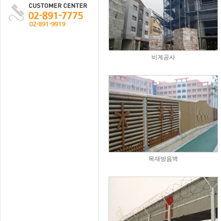
비계공사
목재방음벽