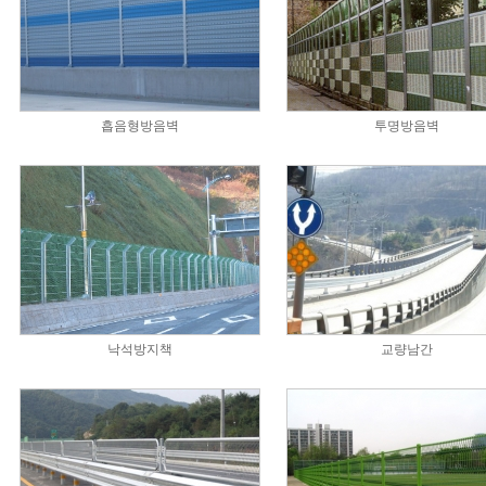
흡음형방음벽
투명방음벽
낙석방지책
교량남간