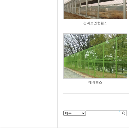
경계보안형휀스
메쉬휀스